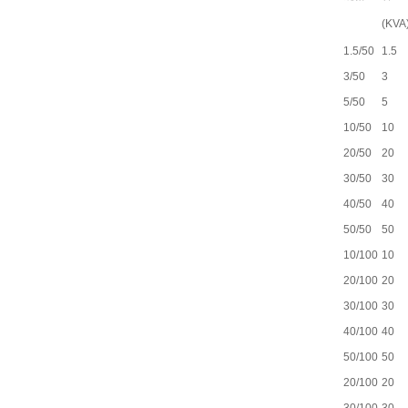
(KVA
1.5/50
1.5
3/50
3
5/50
5
10/50
10
20/50
20
30/50
30
40/50
40
50/50
50
10/100
10
20/100
20
30/100
30
40/100
40
50/100
50
20/100
20