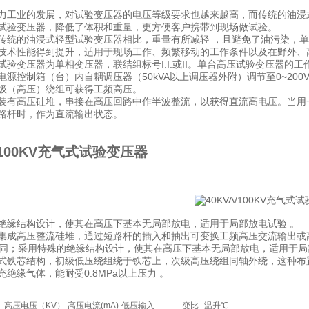
力工业的发展，对试验变压器的电压等级要求也越来越高，而传统的油浸
试验变压器，降低了体积和重量，更方便客户携带到现场做试验。
传统的油浸式轻型试验变压器相比，重量有所减轻 ，且避免了油污染，单台
技术性能得到提升，适用于现场工作、频繁移动的工作条件以及在野外、
验变压器为单相变压器，联结组标号I.I.或II。单台高压试验变压器的工作
电源控制箱（台）内自耦调压器（50kVA以上调压器外附）调节至0~200
级（高压）绕组可获得工频高压。
装有高压硅堆，串接在高压回路中作半波整流，以获得直流高电压。当用
路杆时，作为直流输出状态。
A/100KV充气式试验变压器
绝缘结构设计，使其在高压下基本无局部放电，适用于局部放电试验 。
集成高压整流硅堆，通过短路杆的插入和抽出可变换工频高压交流输出或
不同；采用特殊的绝缘结构设计，使其在高压下基本无局部放电，适用于局
式铁芯结构，初级低压绕组绕于铁芯上，次级高压绕组同轴外绕，这种布
绝缘气体，能耐受0.8MPa以上压力 。
高压电压（KV）
高压电流(mA)
低压输入
变比
温升℃