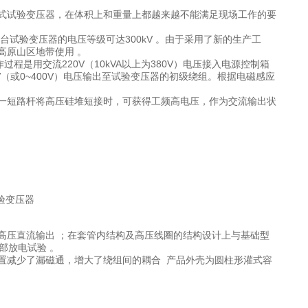
式试验变压器，在体积上和重量上都越来越不能满足现场工作的要
试验变压器的电压等级可达300kV 。由于采用了新的生产工
高原山区地带使用 。
过程是用交流220V（10kVA以上为380V）电压接入电源控制箱
V（或0~400V）电压输出至试验变压器的初级绕组。根据电磁感应
一短路杆将高压硅堆短接时，可获得工频高电压，作为交流输出状
高压直流输出 ；在套管内结构及高压线圈的结构设计上与基础型
部放电试验 。
置减少了漏磁通，增大了绕组间的耦合 产品外壳为圆柱形灌式容