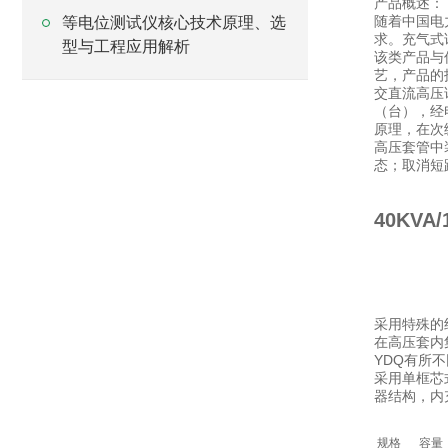
产品概述：
随着中国电
等电位测试仪核心技术原理、选
求。充气式
型与工程应用解析
该类产品与
艺，产品的
交直流高压试
（台），经
原理，在次
高压套管中
态；取消短
40KV
采用特殊的
在高压套内
YDQ有所
采用单框芯
器结构，内充
规格
容量