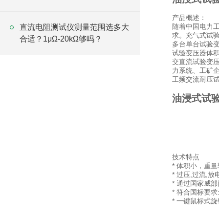
产品概述：
随着中国电力
直流电阻测试仪测量范围选多大
求。充气式试
合适？1μΩ-20kΩ够吗？
多台单台试验
试验变压器体
交直流试验变
力系统、工矿
工频交流耐压
油浸式试
技术特点
* 体积小，重
* 过压,过流,
* 通过国家威
* 符合国标要求
* 一键鼠标式