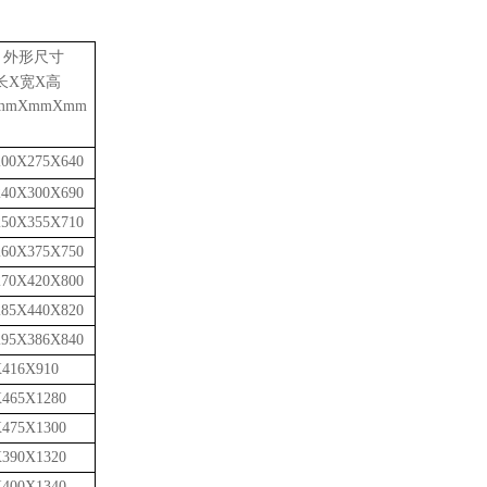
外形尺寸
长Х宽Х高
mm
Х
mm
Х
mm
200
Х
275
Х
640
240
Х
300
Х
690
250
Х
355
Х
710
260
Х
375
Х
750
270
Х
420
Х
800
285
Х
440
Х
820
295
Х
386
Х
840
Х
416
Х
910
Х
4
6
5
Х
1
28
0
Х
475
Х
1300
Х
390
Х
1320
Х
400
Х
1340