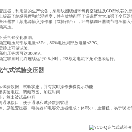
变压器，利用进的生产设备，采用线圈绕组环氧真空浇注及CD型铁芯的
上提高了绝缘强度和抗湿程度，并有效地削弱了漏磁而大大加强了变压器
变压器在工频电源输入操作箱（或操作台），经自耦调压器调节电压输入
频高压。
不受气候变化影响。
定电压局部放电量≤3Pc，80%电压局部放电量≤2PC。
需静止可做试验。
高电压等级可达300KV。
额定容量时允许连续运行0.5小时，2/3额定电流下允许连续运行。
Q充气式试验变压器
显示试验数据、试验状态，并有实时操作步骤提示功能
整定实验电压、调频范围、加压时间
果能计算出被试品电容
算机通讯接口，便于通讯和试验数据管理
电源、励磁变压器、电抗器和电容分压器组成；体积小，重量轻，易于现场