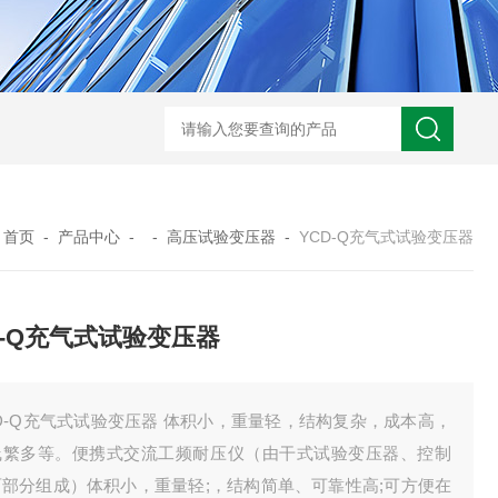
GM-5KV-20KV型可调高压兆欧表GM-5KV-20KV
nl3203型nl
：
首页
-
产品中心
- -
高压试验变压器
-
YCD-Q充气式试验变压器
D-Q充气式试验变压器
D-Q充气式试验变压器 体积小，重量轻，结构复杂，成本高，
线繁多等。便携式交流工频耐压仪（由干式试验变压器、控制
两部分组成）体积小，重量轻;，结构简单、可靠性高;可方便在