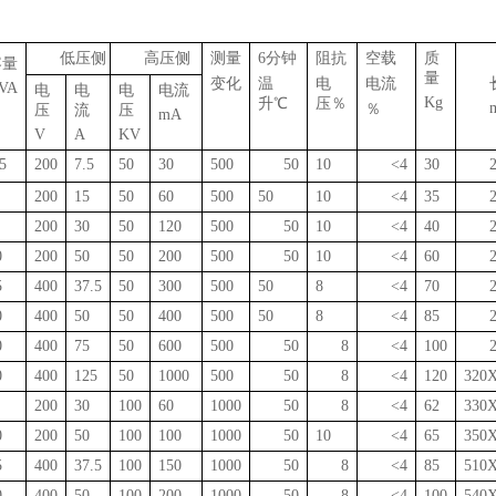
低压侧
高压侧
测量
6分钟
阻抗
空载
质
容量
量
变化
温
电
电流
VA
电
电
电
电流
K
g
升℃
压％
％
压
流
压
m
A
V
A
KV
5
200
7.5
50
30
500
50
10
<4
30
200
15
50
60
500
50
10
<4
35
200
30
50
120
500
50
10
<4
40
0
200
50
50
200
500
50
10
<4
60
5
400
37.5
50
300
500
50
8
<4
70
0
400
50
50
400
500
50
8
<4
85
0
400
75
50
600
500
50
8
<4
100
0
400
125
50
1000
500
50
8
<4
120
320
200
30
100
60
1000
50
8
<4
62
3
3
0
0
200
50
100
100
1000
50
10
<4
65
350
5
400
37.5
100
150
1000
50
8
<4
85
510
0
400
50
100
200
1000
50
8
<4
100
540