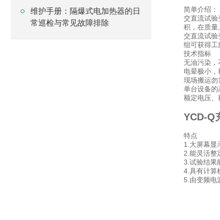
简单介绍：
维护手册：隔爆式电加热器的日
交直流试验
常巡检与常见故障排除
积，在质量
交直流试验
组可获得工
技术指标
无油污染，
电晕极小，额
现场搬运勿
单台设备的
额定电压、
YCD-
特点
1.大屏幕
2.能灵活
3.试验结
4.具有计
5.由变频