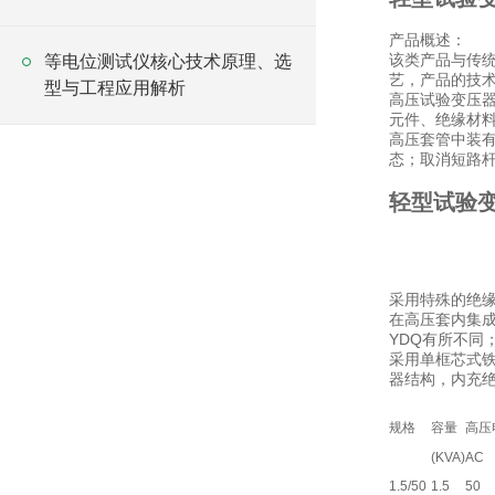
产品概述：
该类产品与传统
等电位测试仪核心技术原理、选
艺，产品的技
型与工程应用解析
高压试验变压
元件、绝缘材
高压套管中装
态；取消短路
轻型试验
采用特殊的绝缘
在高压套内集
YDQ有所不同
采用单框芯式
器结构，内充绝
规格
容量
高压
(KVA)
AC
1.5/50
1.5
50