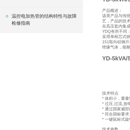
产品概述：
该类产品与传统
温控电加热管的结构特性与故障
艺，产品的技
检修指南
在高压套内集
YDQ有所不同
采用单框芯式铁
151取向硅钢
绝缘气体，能耐受
YD-5kV
技术特点
* 体积小，重
* 过压,过流,
* 通过国家威
* 符合国标要求
* 一键鼠标式
技术参数