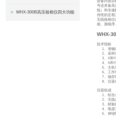
设备内置自
号还具备高
线）和非接
WHX-300B高压核相仪四大功能
传统的定相
无线核相仪
相、测相序
WHX-
技术指标
1、准确度：
2、采样速率
3、X和Y采
4、X和Y
5、主机和
6、工作环境
7、储存环境
8、仪器所测
仪器组成
1、铝合
2、无线
3、校
4、电源
5、伸