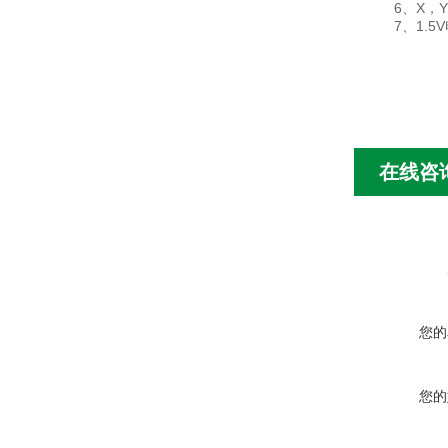
6、X，
7、1.5V
在线咨
您的
您的