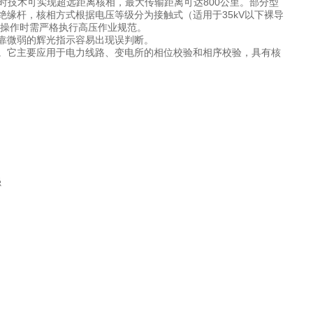
时技术可实现超远距离核相，最大传输距离可达800公里。部分型
缘杆，核相方式根据电压等级分为接触式（适用于35kV以下裸导
，操作时需严格执行高压作业规范。
靠微弱的辉光指示容易出现误判断。
。它主要应用于电力线路、变电所的相位校验和相序校验，具有核
强