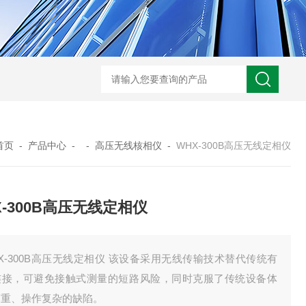
GM-5KV-20KV型可调高压兆欧表GM-5KV-20KV
nl3203型nl
首页
-
产品中心
- -
高压无线核相仪
-
WHX-300B高压无线定相仪
X-300B高压无线定相仪
X-300B高压无线定相仪 该设备采用无线传输技术替代传统有
连接，可避免接触式测量的短路风险，同时克服了传统设备体
笨重、操作复杂的缺陷。