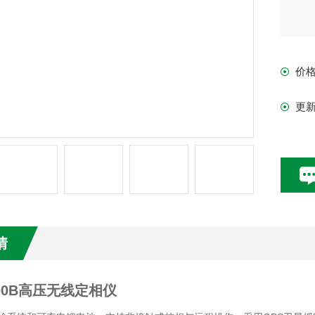
价
更
情
300B高压无线定相仪