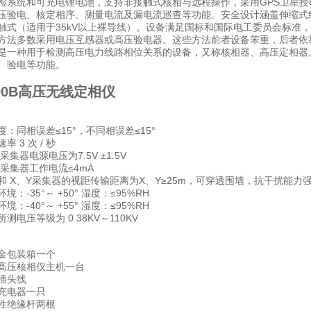
检系统和可充电锂电池，支持非接触式核相与远程操作，采用GPS卫星授
压验电、核定相序、测量电流及漏电流巡查等功能。安全设计涵盖伸缩式绝
触式（适用于35kV以上裸导线）。设备满足国标和国际电工委员会标准
方法多数采用电压互感器或高压验电器。这些方法前者设备笨重，后者依
是一种用于检测高压电力线路相位关系的设备，又称核相器、高压定相器
、验电等功能。
300B高压无线定相仪
同相误差≤15°，不同相误差≤15°
 3 次 / 秒
集器电源电压为7.5V ±1.5V
采集器工作电流≤4mA
 X、Y采集器的视距传输距离为X、Y≥25m，可穿透围墙，抗干扰能力
：-35°～ +50° 湿度：≤95%RH
：-40°～ +55° 湿度：≤95%RH
电压等级为 0.38KV～110KV
金包装箱一个
高压核相仪主机一台
验插头线
充电器一只
缩性绝缘杆两根