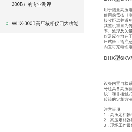
300B）的专业测评
用于测量高压
使用前需按《
接收距离并避免
WHX-300B高压核相仪四大功能
其整机重量为传
率、波形及矢量
仪器应存放在
压试验；需注意
内置可充电锂
DHX型6KV
设备内置自检系
号还具备高压验
线）和非接触式
传统的定相方
注意事项
1．高压定相
2．高压定相器
3．现场工作最