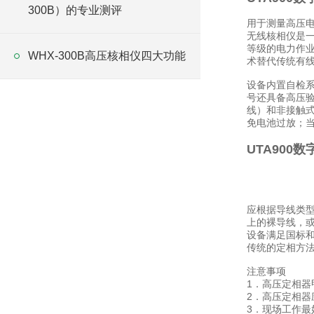
300B）的专业测评
用于测量高压
无线核相仪是一
等级的电力作业
WHX-300B高压核相仪四大功能
术替代传统有
设备内置自检系
号还具备高压验
线）和非接触式
免电池过放；
UTA900
应根据导线类型
上的裸导线，或
设备满足国标
传统的定相方
注意事项
1．高压定相
2．高压定相器
3．现场工作最