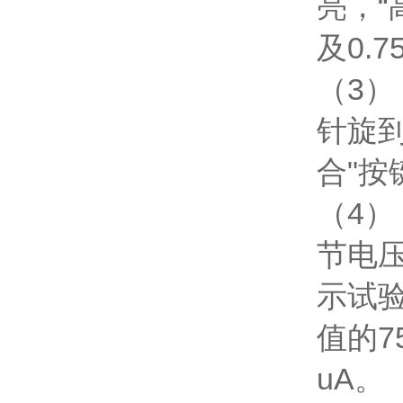
亮，“
及0.
（3）
针旋
合"按
（4）
节电
示试验
值的7
uA。