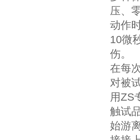
压、
动作
10
伤。
在每
对被
用Z
触试
始游