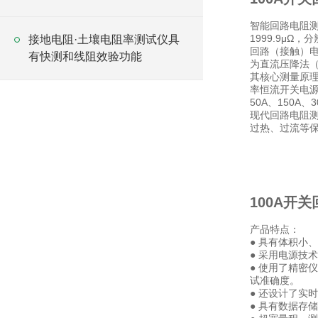
智能回路电阻测
1999.9μΩ，分
接地电阻·土壤电阻率测试仪具
回路（接触）
有快测和线阻效验功能
为直流压降法
其核心测量原
率恒流开关电源技
50A、150A
现代回路电阻
过热、过流等保
100A开
产品特点：
● 具有体积小
● 采用电源技术
● 使用了精密
试准确度。
● 还设计了实
● 具有数据存