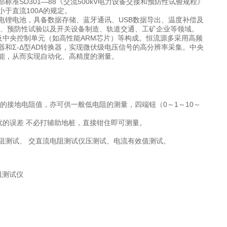
SD301—88《交流500kV电力设备交接和预防性试验规程》
于直流100A的规定。
电锂电池，具备数据存储、蓝牙通讯、USB数据导出、温度补偿及
试验、预防性试验以及开关设备制造、轨道交通、工矿企业等领域。
及中央控制单元（如高性能ARM芯片）等构成。恒流源多采用高频
和Σ-Δ型AD转换器，实现微伏级电压信号的高分辨率采集。中央
能，从而实现自动化、高精度的测量。
的接地电阻值，亦可供一般低电阻的测量，四端钮（0～1～10～
扰的误差 不必打辅助地桩，直接钳住即可测量。
阻测试、 交直流电阻测试仪压测试、电流有效值测试。