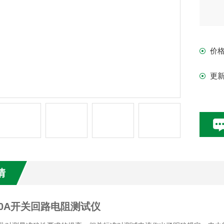
价
更
情
200A开关回路电阻测试仪