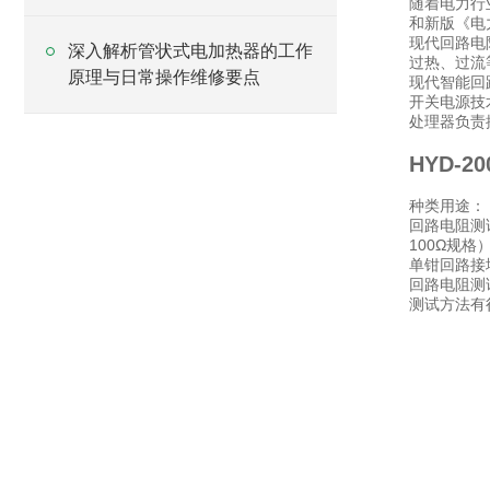
随着电力行
和新版《电
现代回路电
深入解析管状式电加热器的工作
过热、过流
原理与日常操作维修要点
现代智能回
开关电源技
处理器负责
HYD-
种类用途：
回路电阻测
100Ω规
单钳回路接
回路电阻测
测试方法有