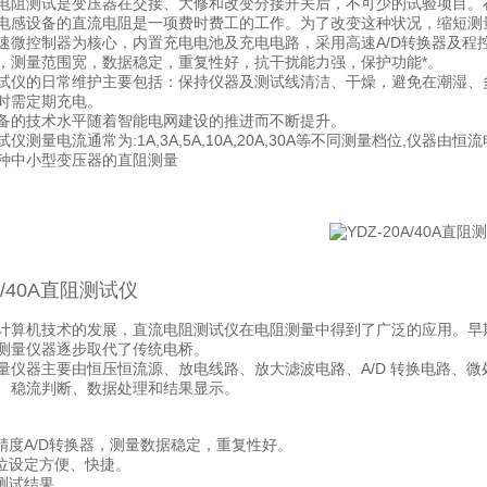
电阻测试是变压器在交接、大修和改变分接开关后，不可少的试验项目。
电感设备的直流电阻是一项费时费工的工作。为了改变这种状况，缩短测
速微控制器为核心，内置充电电池及充电电路，采用高速A/D转换器及程
，测量范围宽，数据稳定，重复性好，抗干扰能力强，保护功能*。
试仪的日常维护主要包括：保持仪器及测试线清洁、干燥，避免在潮湿、
时需定期充电。
备的技术水平随着智能电网建设的推进而不断提升。
仪测量电流通常为:1A,3A,5A,10A,20A,30A等不同测量档位,
种中小型变压器的直阻测量
0A/40A直阻测试仪
计算机技术的发展，直流电阻测试仪在电阻测量中得到了广泛的应用。早
测量仪器逐步取代了传统电桥。
量仪器主要由恒压恒流源、放电线路、放大滤波电路、A/D 转换电路、微
、稳流判断、数据处理和结果显示。
高精度A/D转换器，测量数据稳定，重复性好。
档位设定方便、快捷。
印测试结果。