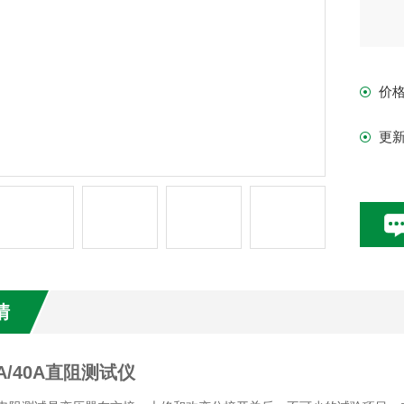
价
更
情
0A/40A直阻测试仪