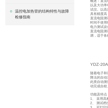
概述：直流
以及大功率
试仪。以高
温控电加热管的结构特性与故障
具有精度高
检修指南
直流电阻测
时间不使用
电力测试设
直流电阻测试
调，适于各
YDZ-2
随着电子和
降法的自动
此类自动测
动完成自校
功能及特点
1、 采用
2、 测试
3、 可打