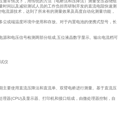
在通常情况下，用传统的方法（电桥法和压降法）测量变压器绕组
量时间以及减轻测试人员的工作负担而研制开发的直流电阻快速测
控电流源技术，达到了所未有的测量效果及高度自动化测量功能，
多尘或端温度环境中使用和存放。对于内置电池的便携式型号，长
仪器由恒流电源和电压信号检测两部分组成,五位液晶数字显示。输出电流档可
期主要使用直流压降法和直流单、双臂电桥进行测量。基于直流压
处理器(CPU)及显示器、打印机和接口组成，由微处理器控制，自