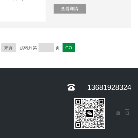
查看详情
末页
跳转到第
页
13681928324