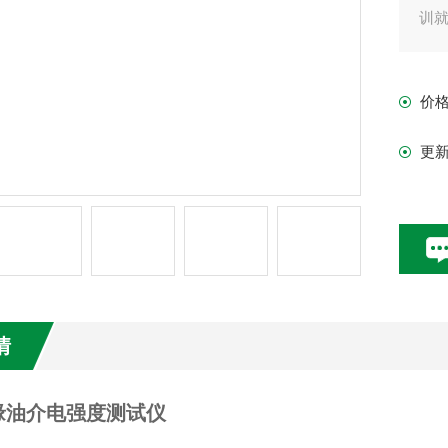
训
价
更
情
缘油介电强度测试仪