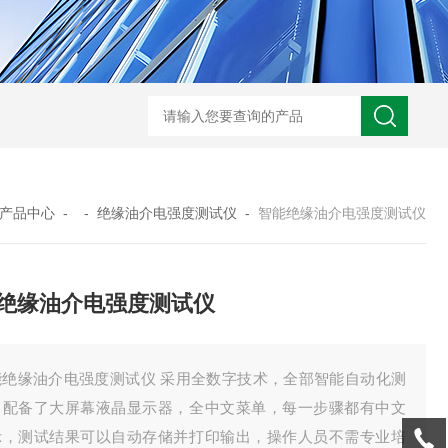
GM-5KV-20KV型可调高压兆欧表GM-5KV-20KV
nl3203型nl
产品中心
- -
绝缘油介电强度测试仪
-
智能绝缘油介电强度测试仪
绝缘油介电强度测试仪
能绝缘油介电强度测试仪 采用全数字技术，全部智能自动化测
，配备了大屏幕液晶显示器，全中文菜单，每一步骤都有中文
示，测试结果可以自动存储并打印输出，操作人员不需专业培