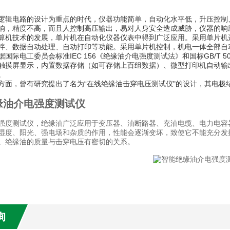
逻辑电路的设计为重点的时代，仪器功能简单，自动化水平低，升压控制
响，精度不高，而且人控制高压输出，易对人身安全造成威胁，仪器的响
算机技术的发展，单片机在自动化仪器仪表中得到广泛应用。采用单片机
拌、数据自动处理、自动打印等功能。采用单片机控制，机电一体全部自
国际电工委员会标准IEC 156《绝缘油介电强度测试法》和国标GB/T 50
触摸屏显示，内置数据存储（如可存储上百组数据）、微型打印机自动输出报告
。
方面，曾有研究提出了名为“在线绝缘油击穿电压测试仪"的设计，其电极
缘油介电强度测试仪
强度测试仪，绝缘油广泛应用于变压器、油断路器、充油电缆、电力电容
湿度、阳光、强电场和杂质的作用，性能会逐渐变坏，致使它不能充分发
。绝缘油的质量与击穿电压有密切的关系。
询