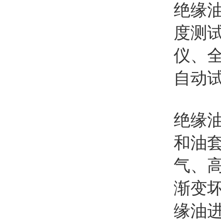
绝缘
度测
仪、
自动
绝缘
和油
气、
渐变
缘油