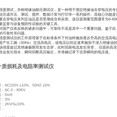
强度测试，亦称绝缘油耐压测试仪，是一种用于测定绝缘油击穿电压的专用设备。
动完成升压、测试、搅拌、数据计算与打印等一系列操作。其核心功能是
量击穿电压来判定油品是否受潮或含有杂质。该仪器测量范围通常为0-8
量监督与设备预防性试验的关键工具。
对国产仪表反映的诸多问题中，可靠性不高是其中一个重要问题。鉴于此
的可靠性等问题。
强度测试仪的工作原理基于在标准条件下对油样施加逐步升高的交流高电
器产生工频（50Hz）交流高电压，该电压以恒定速率施加于浸入绝缘油
场强度超过其绝缘极限而发生击穿，此时回路电流发生突变 。仪器的高
统会发出指令，瞬间切断高压输出，并准确记录下击穿瞬间的电压值。
介质损耗及电阻率测试仪
AC220V ±10%、50HZ ±5%
：AC 0－80KV
：5mA
度：3%
2KV/S±10%
置：