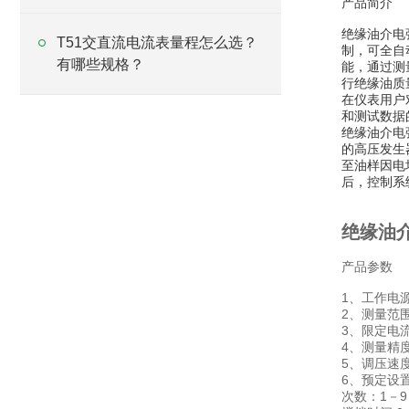
产品简介
绝缘油介电
T51交直流电流表量程怎么选？
制，可全自
有哪些规格？
能，通过测
行绝缘油质
在仪表用户
和测试数据
绝缘油介电
的高压发生
至油样因电
后，控制系
绝缘油
产品参数
1、工作电源：
2、测量范围
3、限定电流
4、测量精
5、调压速度：
6、预定设
次数：1－9