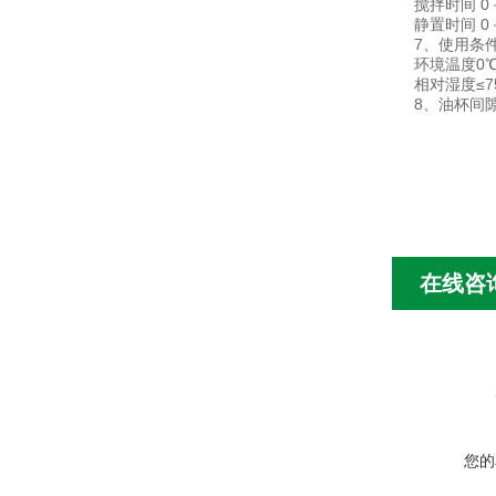
搅拌时间 0
静置时间 0
7、使用条
环境温度0℃
相对湿度≤7
8、油杯间隙
在线咨
您的