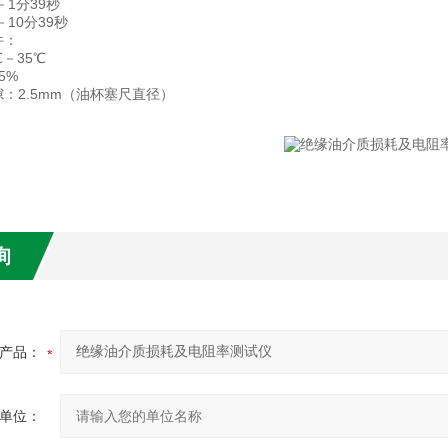
－1分39秒
－10分39秒
件：
－35℃
5%
：2.5mm（油杯塞尺直径）
询
产品：
单位：