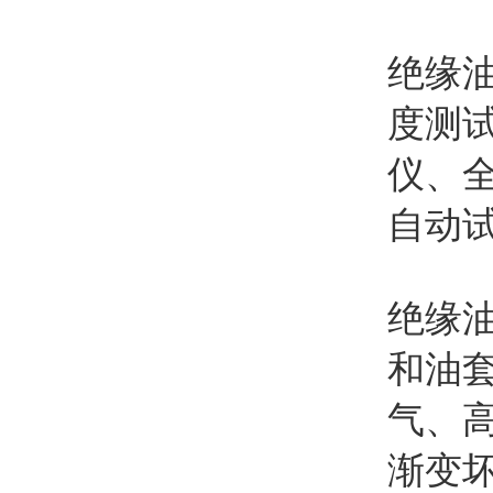
绝缘
度测
仪、
自动
绝缘
和油
气、
渐变