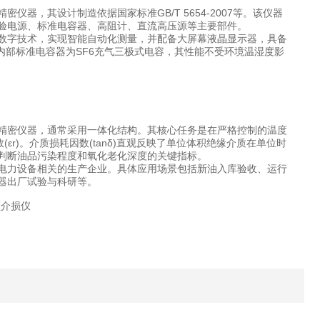
器，其设计制造依据国家标准GB/T 5654-2007等。该仪器
验电源、标准电容器、高阻计、直流高压源等主要部件。
数字技术，实现智能自动化测量，并配备大屏幕液晶显示器，具备
。内部标准电容器为SF6充气三极式电容，其性能不受环境温湿度影
精密仪器，通常采用一体化结构。其核心任务是在严格控制的温度
εr)。介质损耗因数(tanδ)直观反映了单位体积绝缘介质在单位时
判断油品污染程度和氧化老化深度的关键指标。
电力设备相关的生产企业。具体应用场景包括新油入库验收、运行
器出厂试验与科研等。