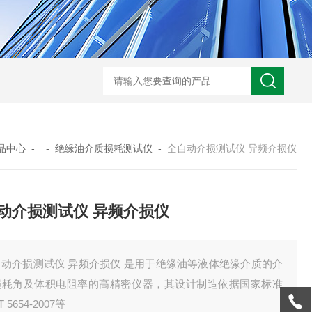
GM-5KV-20KV型可调高压兆欧表GM-5KV-20KV
nl3203型nl
品中心
- -
绝缘油介质损耗测试仪
-
全自动介损测试仪 异频介损仪
动介损测试仪 异频介损仪
自动介损测试仪 异频介损仪 是用于绝缘油等液体绝缘介质的介
损耗角及体积电阻率的高精密仪器，其设计制造依据国家标准
T 5654-2007等