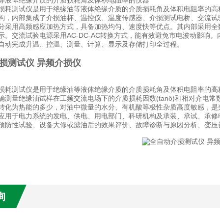
等液体绝缘介质的介质损耗角及体积电阻率的仪器
损耗测试仪是用于绝缘油等液体绝缘介质的介质损耗角及体积电阻率的高精密仪
构，内部集成了介损油杯、温控仪、温度传感器、介损测试电桥、交流试
分采用高频感应加热方式，具备加热均匀、速度快等优点。其内部采用全
示。交流试验电源采用AC-DC-AC转换方式，能有效避免市电波动影响
自动完成升温、控温、测量、计算、显示及存储打印全过程。
损测试仪 异频介损仪
损耗测试仪是用于绝缘油等液体绝缘介质的介质损耗角及体积电阻率的高
测量绝缘油试样在工频交流电场下的介质损耗因数(tanδ)和相对介电常数(
转化为热能的多少，对油中微量的水分、有机酸等极性杂质高度敏感，是
应用于电力系统的发电、供电、用电部门、科研机构及承装、承试、承修
预防性试验、设备大修或滤油后的效果评价、故障诊断与原因分析、变压
询