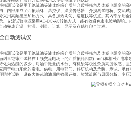
等液体绝缘介质的介质损耗角及体积电阻率的仪器
损耗测试仪是用于绝缘油等液体绝缘介质的介质损耗角及体积电阻率的高精密仪
构，内部集成了介损油杯、温控仪、温度传感器、介损测试电桥、交流试
分采用高频感应加热方式，具备加热均匀、速度快等优点。其内部采用全
示。交流试验电源采用AC-DC-AC转换方式，能有效避免市电波动影响
自动完成升温、控温、测量、计算、显示及存储打印全过程。
全自动测试仪
损耗测试仪是用于绝缘油等液体绝缘介质的介质损耗角及体积电阻率的高
测量绝缘油试样在工频交流电场下的介质损耗因数(tanδ)和相对介电常数(
转化为热能的多少，对油中微量的水分、有机酸等极性杂质高度敏感，是
应用于电力系统的发电、供电、用电部门、科研机构及承装、承试、承修
预防性试验、设备大修或滤油后的效果评价、故障诊断与原因分析、变压
询