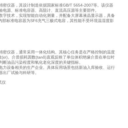
器，其设计制造依据国家标准GB/T 5654-2007等。该仪器
验电源、标准电容器、高阻计、直流高压源等主要部件。
数字技术，实现智能自动化测量，并配备大屏幕液晶显示器，具备
。内部标准电容器为SF6充气三极式电容，其性能不受环境温湿度影
精密仪器，通常采用一体化结构。其核心任务是在严格控制的温度
εr)。介质损耗因数(tanδ)直观反映了单位体积绝缘介质在单位时
判断油品污染程度和氧化老化深度的关键指标。
电力设备相关的生产企业。具体应用场景包括新油入库验收、运行
器出厂试验与科研等。