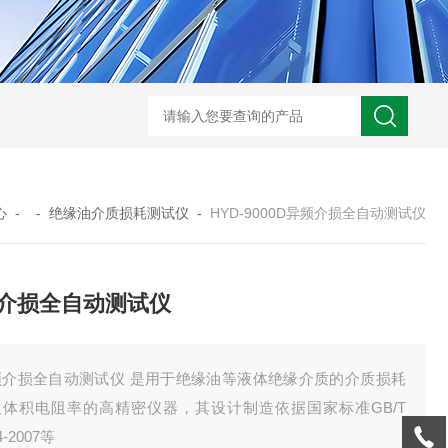
GM-5KV-20KV型可调高压兆欧表GM-5KV-20KV
nl3203型nl
心
- -
绝缘油介质损耗测试仪
-
HYD-9000D异频介损全自动测试仪
介损全自动测试仪
频介损全自动测试仪 是用于绝缘油等液体绝缘介质的介质损耗
及体积电阻率的高精密仪器，其设计制造依据国家标准GB/T
4-2007等