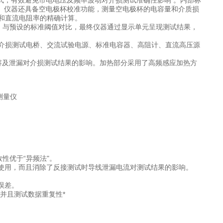
方式，有效避免市电电压及频率波动对介损测试准确性影响 。内部标
响。仪器还具备空电极杯校准功能，测量空电极杯的电容量和介质损
和直流电阻率的精确计算。
分析，与预设的标准阈值对比，最终仪器通过显示单元呈现测试结果，
介损测试电桥、交流试验电源、标准电容器、高阻计、直流高压源
杂散电容及泄漏对介损测试结果的影响。加热部分采用了高频感应加热方
效性优于“异频法"。
地使用，而且消除了反接测试时导线泄漏电流对测试结果的影响。
误差。
，并且测试数据重复性*