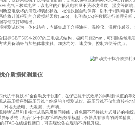
精度，仪器采取抗干扰与校准措施，交流试验电源采用AC-DC-AC转换
SF6充气三极式电容，该电容的介损及电容量不受环境温度、湿度等影
判断空电极杯的清洗和装配状况，校准数据自动保存，以利于相对电容率
系统将计算得到的介质损耗因数(tanδ)、电容值(Cx)等数据进行整理
据存储或打印输出。
损耗测试仪为一体化结构，内部集成了介损油杯、温控仪、温度传感器、
。
合国标GB/T5654-2007的三电极式结构，极间间距2mm，可消除
方式具备油杯与加热体非接触、加热均匀、速度快、控制方便等优点。
扰介质损耗测量仪
采用第四代抗干扰技术“全自动反干扰源"，在保证抗干扰效果的同时测试值的等
内*实现从高压插座到高压导线全绝缘的介损测试仪。高压导线不仅能直接拖
出时，对地无放电、无泄漏、无声响。
内*实现接地试品和非接地试品采用相同接线，避免因不同接线方式引起的接线
用多重屏蔽系统，配合“反干扰源"和精密数学模型，仪器具有很高的测试精度
内置的JTAG在线编程接口，可实现设备在现场不拆机升级。