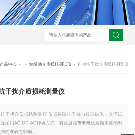
GM-5KV-20KV型可调高压兆欧表GM-5KV-20KV
nl3203型nl
产品中心
- -
绝缘油介质损耗测试仪
-
自动抗干扰介质损耗测量仪
抗干扰介质损耗测量仪
动抗干扰介质损耗测量仪 仪器采取抗干扰与校准措施，交流试
源采用AC-DC-AC转换方式，有效避免市电电压及频率波动对
测试准确性影响 。