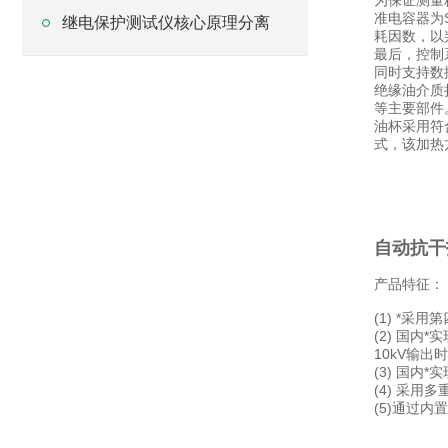
为保证测量
准电容器为
继电保护测试仪核心原理分离
耗因数，以
最后，控制
同时支持数
绝缘油介质
等主要部件
油杯采用符
式，该加热
自动抗干
产品特征：
(1) *
(2) 国
10kV输
(3) 国
(4) 采
(5)通过