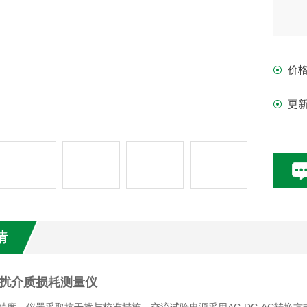
价
更
情
扰介质损耗测量仪