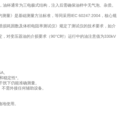
，油杯通常为三电极式结构，注入后需确保油样中无气泡、杂质。
测量》是基础测量方法标准，等同采用IEC 60247:2004，核心规
:绝缘油介质损耗因数及体积电阻率测试仪》规定了测试仪的技术要求，如介
判定，对变压器油的介损要求（90°C时）运行中的油注意值为330kV
5A。
和稳定性*。
00%干扰下仍能准确测量。
验，不需外接任何辅助设备。
拖地使用。