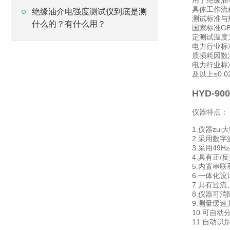
用于绝缘油
具体工作流
绝缘油介电强度测试仪到底是测
测试标准与
什么的？有什么用？
国家标准GB
定测试温度为9
电力行业标准
质损耗因数测量
电力行业标准
及以上≤0.0
HYD-9
仪器特点：
1.仪器zu
2.采用数
3.采用49
4.具有正
5.内置串
6.一体化
7.具有过
8.仪器可
9.测量缓
10.可自
11.自动识别