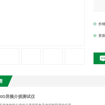
价
更
情
000D异频介损测试仪