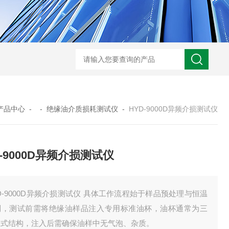
GM-5KV-20KV型可调高压兆欧表GM-5KV-20KV
nl3203型nl
产品中心
- -
绝缘油介质损耗测试仪
-
HYD-9000D异频介损测试仪
D-9000D异频介损测试仪
D-9000D异频介损测试仪 具体工作流程始于样品预处理与恒温
制，测试前需将绝缘油样品注入专用标准油杯，油杯通常为三
极式结构，注入后需确保油样中无气泡、杂质。