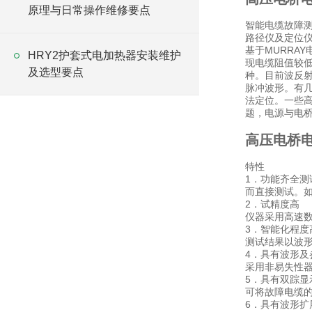
原理与日常操作维修要点
智能电缆故障
路径仪及定位仪
基于MURRA
HRY2护套式电加热器安装维护
现电缆阻值较
及选型要点
种。目前波反
脉冲波形。有几
法定位。一些
题，电源与电桥
高压电桥
特性
1．功能齐全
而直接测试。
2．试精度高
仪器采用高速数
3．智能化程度
测试结果以波
4．具有波形及
采用非易失性
5．具有双踪显
可将故障电缆
6．具有波形扩