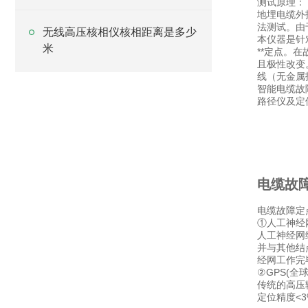
测试原理：
地埋电缆外
法测试。由
无线高压核相仪核相距离是多少
本仪器是针
米
**定点。
且极性改变
线（无金属
智能电缆故
路径仪及定
电缆故
电缆故障定
①人工神经
人工神经网
并与其他结
经网工作完
②GPS(全
传统的高压
定位精度<3