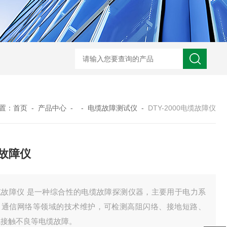
GM-5KV-20KV型可调高压兆欧表GM-5KV-20KV
nl3203型nl
置：
首页
-
产品中心
- -
电缆故障测试仪
-
DTY-2000电缆故障仪
故障仪
缆故障仪 是一种综合性的电缆故障探测仪器，主要用于电力系
、通信网络等领域的技术维护，可检测高阻闪络、接地短路、
线接触不良等电缆故障。