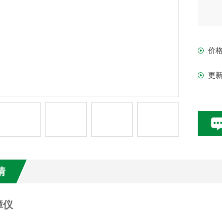
价
更
情
障仪