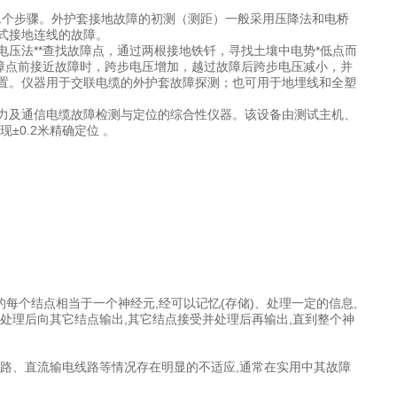
"二个步骤。外护套接地故障的初测（测距）一般采用压降法和电桥
式接地连线的故障。
压法**查找故障点，通过两根接地铁钎，寻找土壤中电势*低点而
障点前接近故障时，跨步电压增加，越过故障后跨步电压减小，并
置。仪器用于交联电缆的外护套故障探测；也可用于地埋线和全塑
。
力及通信电缆故障检测与定位的综合性仪器。该设备由测试主机、
0.2米精确定位 。
每个结点相当于一个神经元,经可以记忆(存储)、处理一定的信息,
处理后向其它结点输出,其它结点接受并处理后再输出,直到整个神
路、直流输电线路等情况存在明显的不适应,通常在实用中其故障