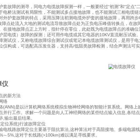
护套故障的测寻，同电力电缆故障探测一样，一般要经过“初测"和“定点
于电桥法测试有局限性，不能测试多点接地故障，也不能测试三相电缆链
对外护套故障的特点，采用压降法初测电缆外护套的接地故障，再用跨步电
在故障点处流入大地的测试电流导致故障点处为正负电压峰值转换点，在故
。在接地故障点正上方时，指针停在零位，此处既为电缆故障点的准确位
护层电缆）故障的探测；还可用作电缆或其它电器的10KV直流耐压试验
障测试仪，又称电缆故障综合测试仪或笔记本电缆故障测试仪，是用于电
位仪构成，可选配高压发生器，支持高/低阻类故障检测，结合声测法可实现±
障仪
点的新方法
网络
络(ANN)是以计算机网络系统模拟生物神经网络的智能计算系统。网络上的
点并行工作。求解一个问题是向人工神经网络的某些结点输入信息,各结点
毕,输出最后结果。
球定位系统)行波故障定位
输电线路故障定位主要基于阻抗算法,这种算法对于高阻接地、多端电源线
%～5%,这对于长线路(>100km)难以满足寻线要求。