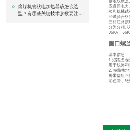
接地线就是
应遵照电力
磨煤机管状电加热器该怎么选
验和机械试
型？有哪些关键技术参数要注
经试验合格
意？
三相短路接
分为分相式
35KV、66
圆口螺
基本信息
1.短路接地
用于线路和
2. 短路接
携带型短路
彩色管，绝