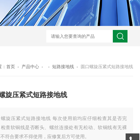
GM-5KV-20KV型可调高压兆欧表GM-5KV-20KV
nl3203型nl
置：
首页
-
产品中心
- -
短路接地线
-
圆口螺旋压紧式短路接地线
螺旋压紧式短路接地线
口螺旋压紧式短路接地线 每次使用前均应仔细检查其是否完
，检查软铜线是否断头、螺丝连接处有无松动、软铜线有无裸
，不符合要求不得使用，应修复后方可使用。