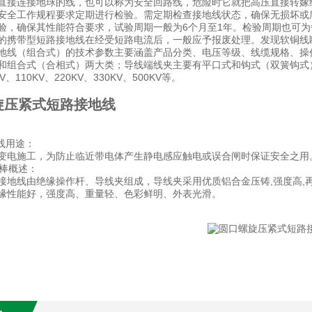
直接连接地球的线，也可以称为安全回路线，危险时它就把高压直接转嫁
安全工作规程要求定期进行检验。需定期检查接地线状态，确保无损坏或
验，确保其性能符合要求，试验周期一般为6个月至1年。检验周期也可
的携带型短路接地线在经受短路电流后，一般应予报废处理。发现软铜线
地线（组合式）的技术参数主要涵盖产品分类、电压等级、线缆规格、操
和组合式（合相式）两大类；导线端线夹主要有平口式和钩式（双簧钩式）两种
KV、110KV、220KV、330KV、500KV等。
旋压紧式短路接地线
线用途：
变电施工，为防止临近带电体产生静电感应触电或误合闸时保证安全之用
地棒概述：
接地线由绝缘操作杆、导线夹组成，导线夹采用优质铝合金压铸,强度高,
缘性能好，强度高、重量轻、色彩鲜明、外表光滑。