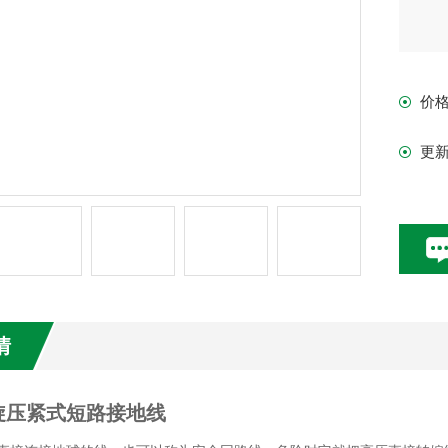
价
更
情
旋压紧式短路接地线