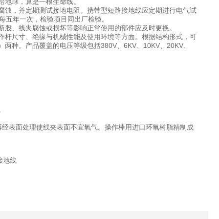
给地球，算是一根生命线。
腐蚀，并定期测试接地电阻。携带型短路接地线应定期进行电气试
为每五年一次，检验项目同出厂检验。
断股、线夹腐蚀或损坏等影响正常使用的部件应及时更换。
作杆尺寸、绝缘与机械性能及使用环境等方面。根据结构形式，可
。产品覆盖的电压等级包括380V、6KV、10KV、20KV、
。
再经表面处理使线夹表面不宜氧气。操作棒用进口环氧树脂精制成