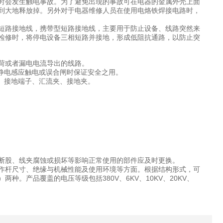
时会发生触电事故。为了避免出现的事故可在电器的金属外壳上面
到大地释放掉。另外对于电器维修人员在使用电烙铁焊接电路时，
短路接地线，携带型短路接地线，主要用于防止设备、线路突然来
检修时，将停电设备三相短路并接地，形成低阻抗通路，以防止突
荷或者漏电电流导出的线路。
静电感应触电或误合闸时保证安全之用。
、接地端子、汇流夹、接地夹。
断股、线夹腐蚀或损坏等影响正常使用的部件应及时更换。
作杆尺寸、绝缘与机械性能及使用环境等方面。根据结构形式，可
。产品覆盖的电压等级包括380V、6KV、10KV、20KV、