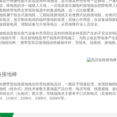
备由于绝缘性能不好或使用环境潮湿，会导致其外壳带有一定静电，严重
线，将电线的另一端接入大地，一旦电器发生漏电时接地线会把静电带入
电烙铁带电而击穿损坏电器中的集成电路，这一点比较重要。
地线属于组合式接地线，三相短路接地线又名便携式短路接地线，合相式
应电压，放尽剩余电荷的临时接地的装置；其核心作用是：在设备或线路
放残留电荷、强制设备与大地等电位，从而保障作业人员安全。
地线就是接在电气设备外壳等部位及时的将因各种原因产生的不安全的电
接地线作用： 高压接地线是用于线路和变电施工，为防止临近带电体产生
接地线结构： 携带型高压接地线由绝缘操作杆、导线夹、短路线、接地线
路接地棒
的携带型短路接地线在经受短路电流后，一般应予报废处理。发现软铜线
地线（组合式）的技术参数主要涵盖产品分类、电压等级、线缆规格、操
和组合式（合相式）两大类；导线端线夹主要有平口式和钩式（双簧钩式）两种
KV、110KV、220KV、330KV、500KV等。