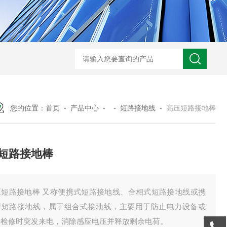
GM-5KV-20KV型可调高压兆欧表GM-5KV-20KV
nl3203型nl
您的位置：
首页
-
产品中心
- -
短路接地线
-
高压短路接地棒
短路接地棒
压短路接地棒 又称便携式短路接地线、合相式短路接地线或携
型短路接地线，属于组合式接地线，主要用于防止电力设备或
路检修时突发来电，消除感应电压并释放剩余电荷。