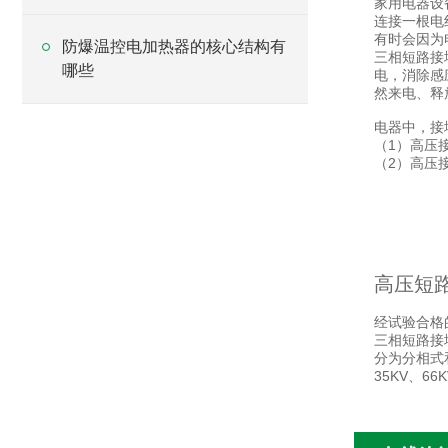
家用电器设
连接一根电
有时会因为
防爆温控电加热器的核心结构有
三相短路接
哪些
电，消除感
然来电、释
电器中，接
（1）高压
（2）高压
高压短
经试验合格
三相短路接
分为分相式
35KV、66