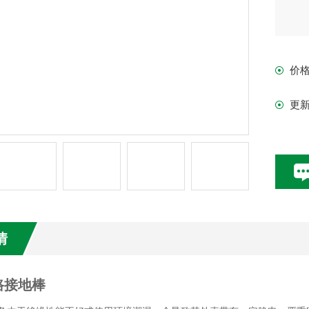
价
更
情
路接地棒