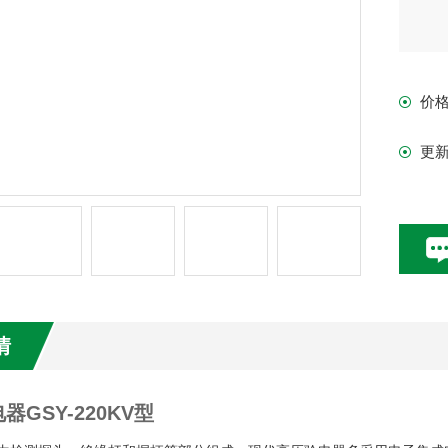
价
更
情
器GSY-220KV型