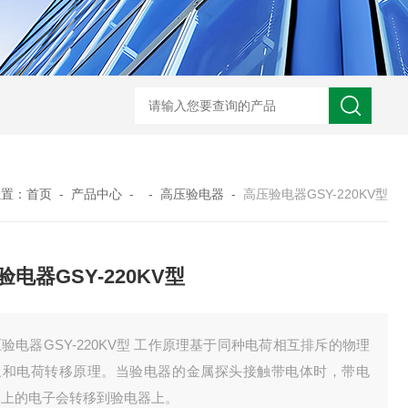
GM-5KV-20KV型可调高压兆欧表GM-5KV-20KV
nl3203型nl
位置：
首页
-
产品中心
- -
高压验电器
-
高压验电器GSY-220KV型
验电器GSY-220KV型
验电器GSY-220KV型 工作原理基于同种电荷相互排斥的物理
象和电荷转移原理。当验电器的金属探头接触带电体时，带电
体上的电子会转移到验电器上。