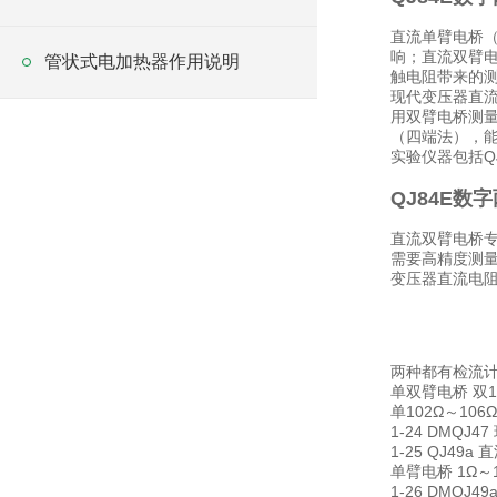
直流单臂电桥（
响；直流双臂电
管状式电加热器作用说明
触电阻带来的
现代变压器直
用双臂电桥测
（四端法），
实验仪器包括Q
QJ84E数
直流双臂电桥专
需要高精度测
变压器直流电
两种都有检流
单双臂电桥 双10
单102Ω～106Ω 
1-24 DMQJ47
1-25 QJ49a 
单臂电桥 1Ω～1.1
1-26 DMQJ49