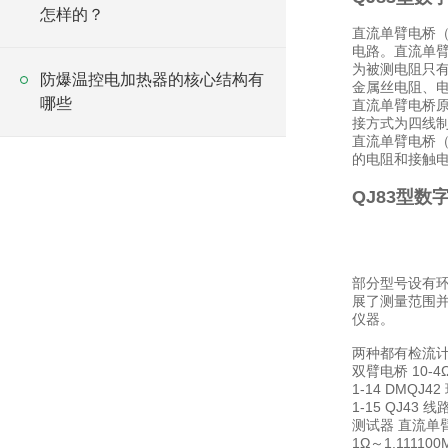
怎样的？
直流单臂电桥
电路。直流单臂
为被测电阻只
防爆温控电加热器的核心结构有
金属丝电阻、
哪些
直流单臂电桥
接方式为四线
直流单臂电桥
的电阻和接触
QJ83型数
部分型号设有环
展了测量范围并
仪器。
两种都有检流
双臂电桥 10-4Ω
1-14 DMQJ42
1-15 QJ43 
测试器 直流单
1Ω～1.111100