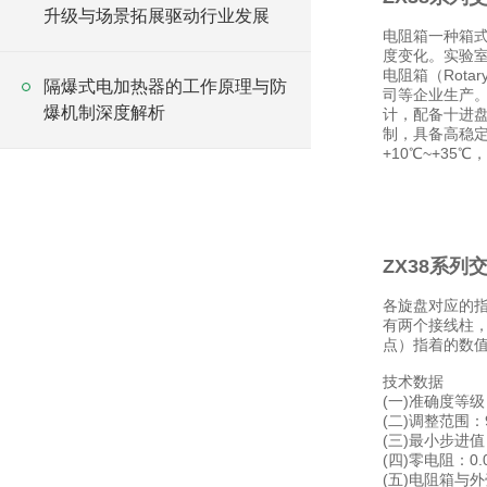
升级与场景拓展驱动行业发展
电阻箱一种箱
度变化。实验室
电阻箱（Rota
隔爆式电加热器的工作原理与防
司等企业生产
爆机制深度解析
计，配备十进盘
制，具备高稳定
+10℃~+35
ZX38系列
各旋盘对应的指
有两个接线柱，
点）指着的数
技术数据
(一)准确度等级
(二)调整范围：9(
(三)最小步进值
(四)零电阻：0.
(五)电阻箱与