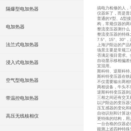
搞电力检修的人，
隔爆型电加热器
仪器坏了，而是普
普通的Y型、Δ型
构，常规仪器的两
电加热器
整流变压器测什么
整流变压器的特殊
7.5°、15°、
法兰式电加热器
上海沪阳达的产品
场景主要是常规三
否满足项目需求。
自动显示移相偏差
浸入式电加热器
宜混用。
斯科特、逆斯科特
斯科特变压器在铁
空气型电加热器
不仅需要输出两相
两相设备，牛头不
逆斯科特变压器则
三相之间还有交叉
带温控电加热器
以沪阳达的变压器
压互感器的变化和
自动识别和计算这些
高压无线核相仪
更特殊的结构，用
一台合格的仪器必
能测上述四种特殊