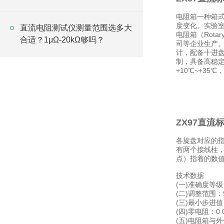
电阻箱一种箱
度变化。实验室
直流电阻测试仪测量范围选多大
电阻箱（Rota
合适？1μΩ-20kΩ够吗？
司等企业生产
计，配备十进盘
制，具备高稳定
+10℃~+35
ZX97直流
各旋盘对应的指
有两个接线柱，
点）指着的数
技术数据
(一)准确度等级
(二)调整范围：9(
(三)最小步进值
(四)零电阻：0.
(五)电阻箱与