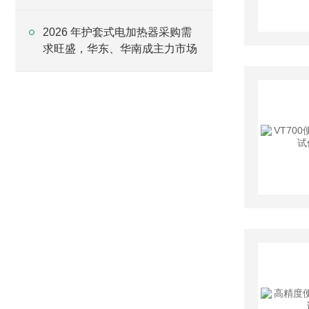
2026 年护套式电加热器采购需
求旺盛，华东、华南成主力市场