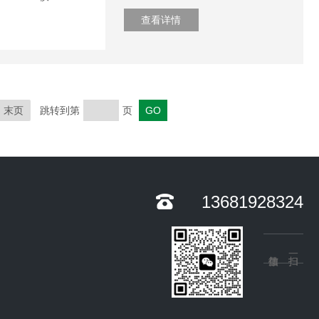
查看详情
末页
跳转到第
页
13681928324