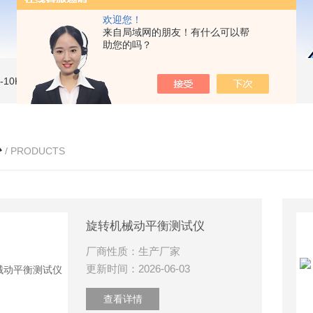
欢迎您！
来自局域网的朋友！有什么可以帮
助您的吗？
MI-10KVe 高压兆欧表
5000V数字高压兆欧表
CS2077型CS2077高压兆欧表校验仪
心
/ PRODUCTS
旋转机械动平衡测试仪
厂商性质：生产厂家
更新时间：2026-06-03
查看详情