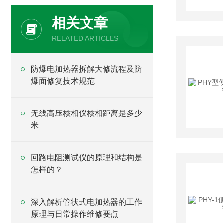
相关文章
RELATED ARTICLES
防爆电加热器拆解大修流程及防
爆面修复技术规范
无线高压核相仪核相距离是多少
米
回路电阻测试仪的原理和结构是
怎样的？
深入解析管状式电加热器的工作
原理与日常操作维修要点