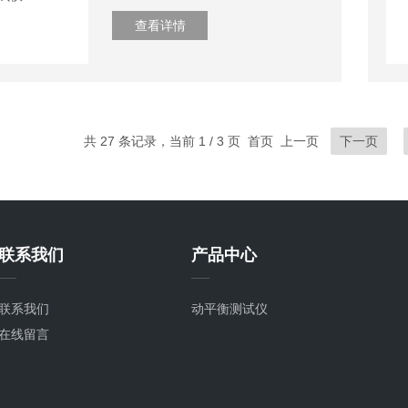
查看详情
共 27 条记录，当前 1 / 3 页 首页 上一页
下一页
联系我们
产品中心
联系我们
动平衡测试仪
在线留言