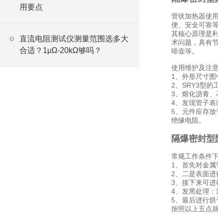
用要点
管状加热器使
便、安全可靠
其核心原理是
直流电阻测试仪测量范围选多大
术问题，具有
合适？1μΩ-20kΩ够吗？
啡壶等。
使用维护及注
1、外形尺寸图
2、SRY3型
3、熔化沥青
4、发现管子
5、元件应存放
绝缘电阻。
隔爆密封型
常规工作条件
1、首先对金属
2、二是表面进
3、接下来可进
4、发黑处理：
5、最后进行烘
按照以上五点