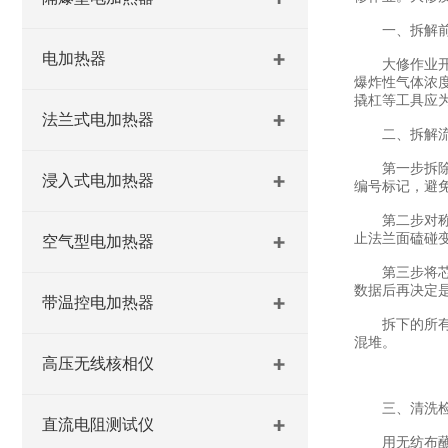
一、拆解前
电加热器
大修作业开始
爆炸性气体浓
撬杠等工具应
法兰式电加热器
二、拆解流
第一步拆除外
浸入式电加热器
编号标记，避
第二步对称松
止法兰面磕碰
空气型电加热器
第三步将芯体
数据后再决定
带温控电加热器
拆下的所有隔
混堆。
高压无线核相仪
三、清洗检
直流电阻测试仪
用无纺布蘸取