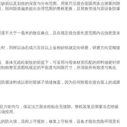
状缺损以及划痕的深度与分布范围。用塞尺沿接合面圆周多点测量间隙
阻，组间阻值偏差超出合理范围的整根更换，且替换管须与原设备防爆
度不大于一毫米的散在麻点，且在规定接合面长度范围内点蚀密度未
时，同样以油石或六百目以上金相砂纸做定向研磨，研磨方向宜顺接
、基体无疏松裂纹的前提下，可采用与母体材质匹配的焊料做硬钎焊
磨削精整至原图纸规定的平面度与间隙尺寸，并清除所有熔渣与氧化
防腐涂料或以密封胶腻子填缝掩盖，因为任何附着在接合面上的成膜
拧紧且力矩均匀，保证法兰面全程贴合无缝隙。整机装复后测量冷态绝缘
返场投用。
见的防火墙，流程上守规矩，修复上守标准，设备才能在危险环境里长