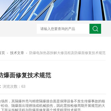
GM-5KV-20KV型可调高压兆欧表GM-5KV-20KV
nl3203型nl
首页
-
技术文章
-
防爆电加热器拆解大修流程及防爆面修复技术规范
防爆面修复技术规范
浏览次数：63
险场所，其隔爆外壳与精密隔爆接合面是保障设备不发生传爆事故的核
子松动、隔爆面出现锈蚀或机械损伤，因此需按检修周期开展规范的大
，下面从拆解流程与防爆面修复两个维度梳理技术规范。