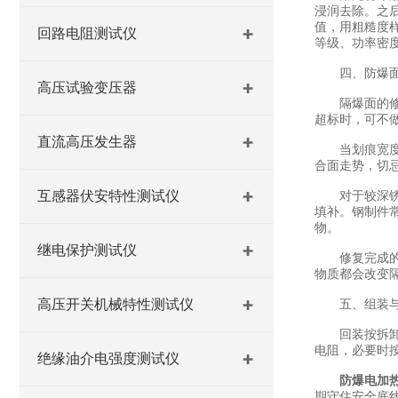
浸润去除。之
值，用粗糙度
回路电阻测试仪
等级、功率密
四、防爆面
高压试验变压器
隔爆面的修复
超标时，可不
直流高压发生器
当划痕宽度与
合面走势，切
互感器伏安特性测试仪
对于较深锈坑
填补。钢制件
物。
继电保护测试仪
修复完成的隔
物质都会改变
高压开关机械特性测试仪
五、组装与
回装按拆卸逆序
电阻，必要时
绝缘油介电强度测试仪
防爆电加
期守住安全底