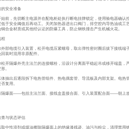
的安全准备
前，先切断主电源并在配电柜处执行断电挂牌锁定，使用验电器确认控
度低于安全阈值后再动工。关闭加热器进出口阀门，排空腔内导热油或工
为铜合金材质或其他经认证的防爆工具，防止钢铁撞击产生机械火花。
程
部电缆引入装置，松开电缆压紧螺母，取出弹性密封圈后拔下接线端子
免回装时混用非原配件。
开隔爆外壳主法兰的连接螺栓，沿设计分离面平稳起吊或移开端盖，严
变形。
抽出后逐段拆下电热管组件、热电偶套管、导流板及内部支架。电热管
是否复用。
爆面——包括主法兰面、接线盒盖接合面、引入装置配合面——朝上放
查与状态评估
中性溶剂或煤油擦除隔爆面上的绝缘漆残迹、油污与粉尘，清理禁用铁