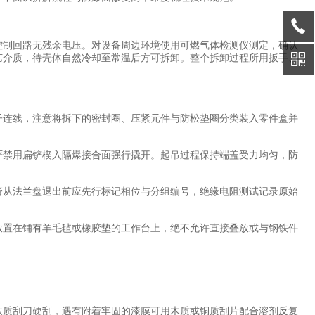
制回路无残余电压。对设备周边环境使用可燃气体检测仪测定，确认
艺介质，待壳体自然冷却至常温后方可拆卸。整个拆卸过程所用扳手、
连线，注意将拆下的密封圈、压紧元件与防松垫圈分类装入零件盒并
禁用扁铲楔入隔爆接合面强行撬开。起吊过程保持端盖受力均匀，防
从法兰盘退出前应先行标记相位与分组编号，绝缘电阻测试记录原始
置在铺有羊毛毡或橡胶垫的工作台上，绝不允许直接叠放或与钢铁件
质刮刀硬刮，遇有附着牢固的漆膜可用木质或铜质刮片配合溶剂反复