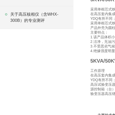
采用单框芯式
在高压套内集
关于高压核相仪（含WHX-
YDQ有所不同
300B）的专业测评
采用单框芯式
产品外壳为圆柱
主要特点：
1.该产品体积
2.洁净，无油
3.不受恶劣气
4.绝缘强度明
5KVA/
工作原理
在高压套内集
YDQ有所不同
高压试验变压器
源控制箱（台）
验变压器高压