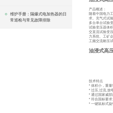
产品概述：
随着中国电力
维护手册：隔爆式电加热器的日
求。充气式试
常巡检与常见故障排除
多台单台试验
试验变压器体
交直流试验变
力系统、工矿
工频交流耐压
油浸式高
技术特点
* 体积小，重
* 过压,过流,
* 通过国家威
* 符合国标要求
* 一键鼠标式