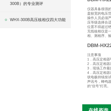
300B）的专业测评
仪器具备很强的
盖较宽的电压范围
操作人员必须
WHX-300B高压核相仪四大功能
压等级选择合适
位置不得超过
无线核相仪是
相、测相序、
DBM-HX
注意事项
1．高压定相
2．高压定相器
3．现场工作最
4．高压定相
状电极持续按试
声讯号，蜂鸣器
的“信号"灯亮。
在线咨询