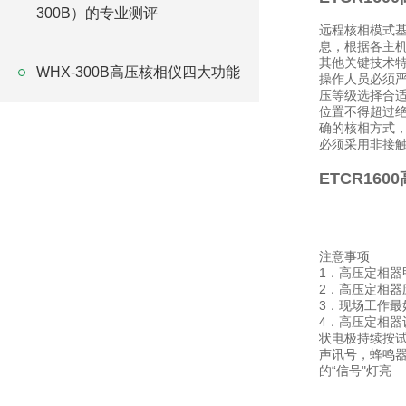
300B）的专业测评
远程核相模式基
息，根据各主机
其他关键技术
WHX-300B高压核相仪四大功能
操作人员必须
压等级选择合适
位置不得超过
确的核相方式，
必须采用非接触
ETCR16
注意事项
1．高压定相
2．高压定相器
3．现场工作最
4．高压定相
状电极持续按试
声讯号，蜂鸣器
的“信号"灯亮