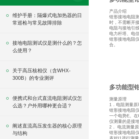
产品介绍
维护手册：隔爆式电加热器的日
钳形接地电阻测试仪
时，不需断开
常巡检与常见故障排除
电阻与接地引
电力杆塔、电
钳形接地电阻
接地电阻测试仪是测什么的？怎
合。
么使用？
关于高压核相仪（含WHX-
300B）的专业测评
多功能型
便携式和台式直流电阻测试仪怎
测量原理
1．电阻测量原
么选？户外用哪种更合适？
钳形接地电阻
一个电势E。在
仪测量的是接
阐述直流高压发生器的核心原理
2． 电流测量
钳形接地电阻仪
与结构
表对I1进行测