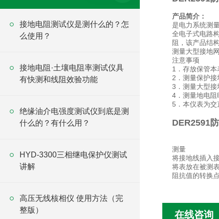
产品简介：
接地电阻测试仪是测什么的？怎
是电力系统测
全电子式电路
么使用？
阻，该产品结
测量大型接地
注意事项
接地电阻·土壤电阻率测试仪具
1．存放保管
2．测量保护接
有快测和线阻效验功能
3．测量大型
4．测量地电阻
5．本仪表为
绝缘油介电强度测试仪到底是测
DER259
什么的？有什么用？
测量
HYD-3300三相继电保护仪测试
将接地线插入接
讲解
将表放在被测表
阻抗值的转换点为1
高压无线核相仪 使用方法（完
整版）
在线咨询