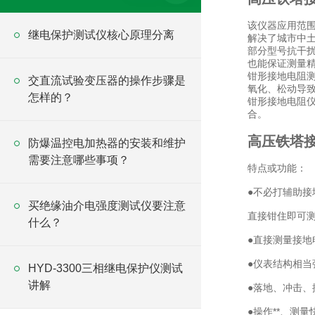
该仪器应用范
继电保护测试仪核心原理分离
解决了城市中
部分型号抗干扰
也能保证测量
钳形接地电阻
交直流试验变压器的操作步骤是
氧化、松动导
怎样的？
钳形接地电阻
合。
高压铁塔
防爆温控电加热器的安装和维护
需要注意哪些事项？
特点或功能：
●不必打辅助接
买绝缘油介电强度测试仪要注意
直接钳住即可
什么？
●直接测量接地
●仪表结构相当
HYD-3300三相继电保护仪测试
讲解
●落地、冲击、
●操作**、测量