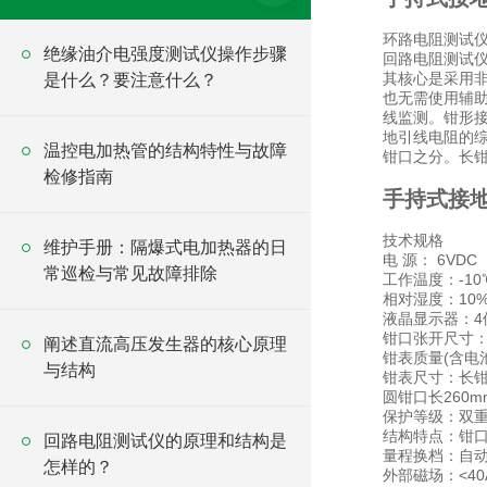
‌环路电阻测试
绝缘油介电强度测试仪操作步骤
回路电阻测试仪
其核心是采用
是什么？要注意什么？
也无需使用辅
线监测。钳形
地引线电阻的
温控电加热管的结构特性与故障
钳口之分。长
检修指南
手持式接
技术规格
维护手册：隔爆式电加热器的日
电 源： 6VD
常巡检与常见故障排除
工作温度：-10℃
相对湿度：10%
液晶显示器：4位
钳口张开尺寸：
阐述直流高压发生器的核心原理
钳表质量(含电池
与结构
钳表尺寸：长钳口
圆钳口长260m
保护等级：双
结构特点：钳
回路电阻测试仪的原理和结构是
量程换档：自
怎样的？
外部磁场：<40