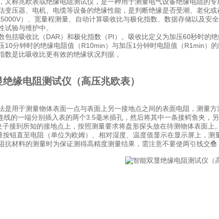
，又称兆欧表或绝缘电阻测试仪，是一种用于测量电气设备绝缘电阻的专
估变压器、电机、电缆等设备的绝缘性能，是判断绝缘是否受潮、老化或
V至5000V）、宽量程测量、自动计算吸收比与极化指数、数据存储以及
性试验与维护中。
数包括吸收比（DAR）和极化指数（PI）。吸收比定义为加压60秒时的绝缘
压10分钟时的绝缘电阻值（R10min）与加压1分钟时电阻值（R1min
指数是比吸收比更有效的绝缘状况判据 。
显绝缘电阻测试仪（高压兆欧表）
法是用于测量物体表面一点与表面上另一接地点之间的表面电阻，测量方法符合E
条连线的一端分别插入表的两个3.5毫米插孔，然后将其中一条接鳄鱼夹，
夹子接到所知的接地点上，按照测量要求将盘形探头放在待测物体表面上
按钮直至电阻（单位为欧姆）、相对湿度、温度值显示在显示屏上，测量结果符合EIA
阻抗材料的测量时为保证测得高精度测量结果，需注意不要使两引线交叠