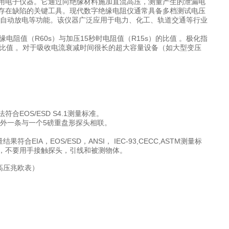
用电子仪器。它通过向绝缘材料施加直流高压，测量产生的泄漏电
存在缺陷的关键工具。现代数字绝缘电阻仪通常具备多档测试电压
安全自动放电等功能。该仪器广泛应用于电力、化工、轨道交通等行业
电阻值（R60s）与加压15秒时电阻值（R15s）的比值 。极化指
）的比值 。对于吸收电流衰减时间很长的超大容量设备（如大型变压
OS/ESD S4.1测量标准。
另外一条与一个5磅重盘形探头相联。
。
，EOS/ESD，ANSI， IEC-93,CECC,ASTM测量标
，不要用手接触探头，引线和被测物体。