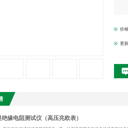
价
更
情
显绝缘电阻测试仪（高压兆欧表）