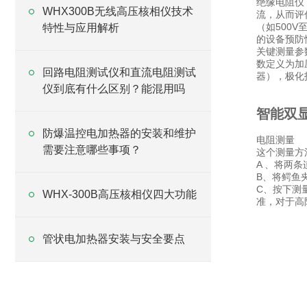
绝缘电阻仪
WHX300B无线高压核相仪技术
流，从而评
（如500
特性与应用解析
的设备预防
关键测量参
数定义为加
回路电阻测试仪和直流电阻测试
器），极化
仪到底有什么区别？能混用吗
智能双
防爆温控电加热器的安装和维护
电阻测量
需要注意哪些事项？
这个测量方
A 、将两
B、将鳄鱼
C、按下测量
WHX-300B高压核相仪四大功能
准，对于高
管状电加热器安装与安全要点