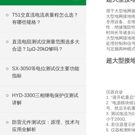
用于大型地网
T51交直流电流表量程怎么选？
大型地网接地
专用设备。在
有哪些规格？
性，绝缘预防
时间长等诸多
大型地网接地电
直流电阻测试仪测量范围选多大
处理控制和信号
合适？1μΩ-20kΩ够吗？
与定频两种模式，
超大型接
SX-3050等电位测试仪主要功能
指标
仪器自诊
HYD-3300三相继电保护仪测试
1. “请开机
讲解
2. “电源模
号。然后关机
3. 测试电流
小于200Ω。
防雷元件测试仪：原理、技术与
4. 若仪器显
应用全解析
5. 仪器检测