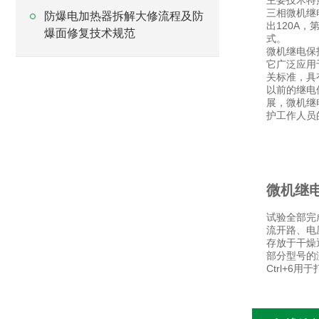
主要技术特
三相微机继
防爆电加热器拆解大修流程及防
出120A
爆面修复技术规范
式。
微机继电保
它广泛应用
关标准，具
以前的继电
展，微机继
护工作人员
微机继
试验全部完
流开路、电
存放于干燥
部分型号的测
Ctrl+6