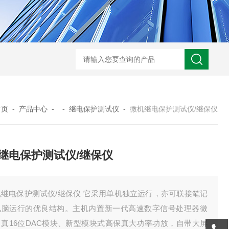
GM-5KV-20KV型可调高压兆欧表GM-5KV-20KV
nl3203型nl
首页
-
产品中心
- -
继电保护测试仪
-
微机继电保护测试仪/继保仪
继电保护测试仪/继保仪
机继电保护测试仪/继保仪 它采用单机独立运行，亦可联接笔记
电脑运行的优良结构。主机内置新一代高速数字信号处理器微
、真16位DAC模块、新型模块式高保真大功率功放，自带大屏