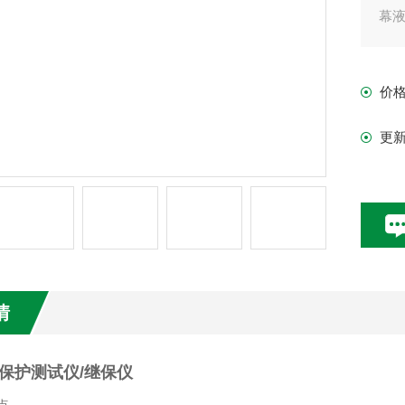
幕
价
更
情
保护测试仪/继保仪