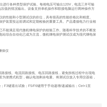
出进行各种类型保护试验。每相电压可输出120V，电流三并可输
某一电压值的情况输出。设备支持单机操作和联接电脑运行两种操作方
仪的性能和小型测试仪的价位，具有很高的性能价格比和精度。
保护装置投运前调试和定期检验的重要工具。产品遵循电力行业相
已不能满足现代微机继电保护的校验工作。随着科学技术的不断发
电站综合自动化已成为主流，微机继电保护测试仪成为现代继电保
回路接线、电流回路接线、电压回路接线，避免拆线过程中出现电
若为便携式机型，确认电池剩余电量。将测试仪放入专用仪器箱，
键退出试验；F5/F6键用于手动递增/递减输出；Ctrl+1至