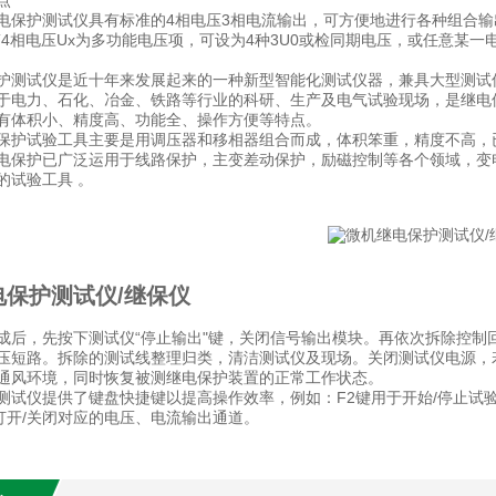
点
电保护测试仪具有标准的4相电压3相电流输出，可方便地进行各种组合输
，第4相电压Ux为多功能电压项，可设为4种3U0或检同期电压，或任意
护测试仪是近十年来发展起来的一种新型智能化测试仪器，兼具大型测试
于电力、石化、冶金、铁路等行业的科研、生产及电气试验现场，是继电
有体积小、精度高、功能全、操作方便等特点。
保护试验工具主要是用调压器和移相器组合而成，体积笨重，精度不高，
电保护已广泛运用于线路保护，主变差动保护，励磁控制等各个领域，变
的试验工具 。
电保护测试仪/继保仪
成后，先按下测试仪“停止输出"键，关闭信号输出模块。再依次拆除控制
压短路。拆除的测试线整理归类，清洁测试仪及现场。关闭测试仪电源，
通风环境，同时恢复被测继电保护装置的正常工作状态。
试仪提供了键盘快捷键以提高操作效率，例如：F2键用于开始/停止试验；F3
用于打开/关闭对应的电压、电流输出通道。