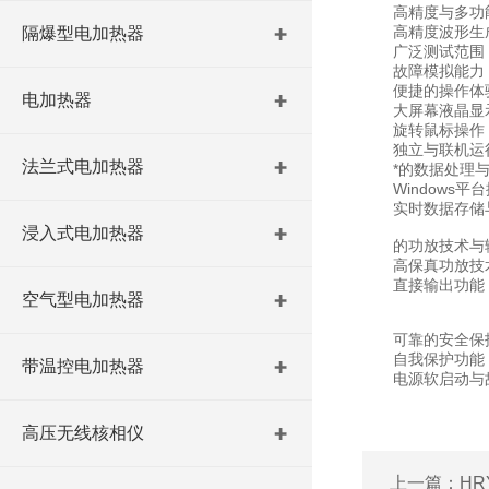
高精度与多功
高精度波形生成：
隔爆型电加热器
广泛测试范围：支
故障模拟能力：
便捷的操作体
电加热器
大屏幕液晶显示
旋转鼠标操作：
独立与联机运行
法兰式电加热器
*的数据处理与
Windows平
实时数据存储与展
浸入式电加热器
的功放技术与
高保真功放技术：
直接输出功能：支
空气型电加热器
可靠的安全保
自我保护功能：
带温控电加热器
电源软启动与故障
高压无线核相仪
上一篇：
H