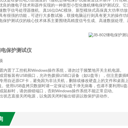
试仪是在参照电力部颁发的《微机型继电保护试验装置技术条件（讨论稿
优良的微电子技术和器件实现的一种新型小型化微机继电保护测试仪。它
速数字信号处理器微机、真16位DAC模块、新型模块式高保真大功率功
具有很强的功能，可进行大多数试验，联接电脑运行则具有更大的操作功
电保护测试仪的核心技术体系主要围绕高精度信号生成、高速数据处理、
2继电保护测试仪
项
装置内置了工控机和Windows操作系统，请勿过于频繁地开关主机电源。
面板或背板装有USB插口，允许热拨插USB口设备（如U盘等），但注意拨
配有专用自还原CF卡，避免因为非法关机，删除或修改硬盘上的文件和桌
盘。使用USB盘拷贝数据时请一定保证U盘干净无病毒，也请不要利用U
盘或鼠标时，请勿插错端口，否则Windows操作系统不能正常启动。
在输出状态直接关闭电源，以免因关闭时输出错误以致保护误动作。
询