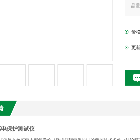
晶
价
更
情
2继电保护测试仪