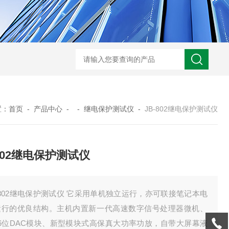
GM-5KV-20KV型可调高压兆欧表GM-5KV-20KV
nl3203型nl
置：
首页
-
产品中心
- -
继电保护测试仪
-
JB-802继电保护测试仪
-802继电保护测试仪
-802继电保护测试仪 它采用单机独立运行，亦可联接笔记本电
运行的优良结构。主机内置新一代高速数字信号处理器微机、
16位DAC模块、新型模块式高保真大功率功放，自带大屏幕液