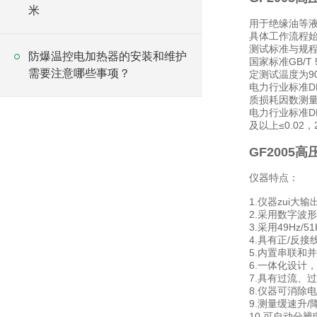
米
用于绝缘油等
具体工作流程
测试标准与规
防爆温控电加热器的安装和维护
国家标准GB/T
需要注意哪些事项？
定测试温度为90°
电力行业标准D
质损耗因数测量范围
电力行业标准D
及以上≤0.02，
GF2005
仪器特点：
1.仪器zui大
2.采用数字波
3.采用49Hz
4.具有正/反
5.内置串联和
6.一体化设计
7.具有过流、
8.仪器可消除
9.测量缓速升
10.可自动分