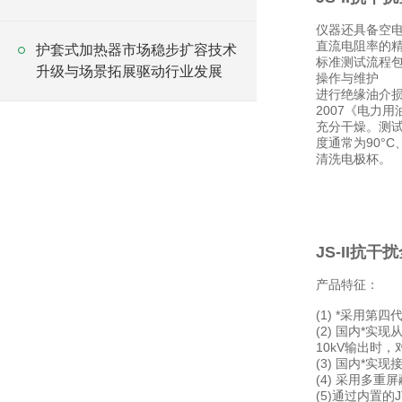
仪器还具备空
直流电阻率的
护套式加热器市场稳步扩容技术
标准测试流程包
升级与场景拓展驱动行业发展
操作与维护
进行绝缘油介损
2007《电力
充分干燥。测
度通常为90°
清洗电极杯。
JS-II抗
产品特征：
(1) *采用
(2) 国内*
10kV输出时
(3) 国内*
(4) 采用多
(5)通过内置