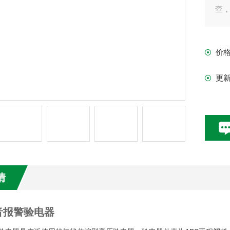
查
价
更
情
音报警验电器