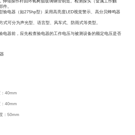
料，伸缩操作杆由环氧树脂玻璃钢管制造。检测探头（金属工作触
部件。
电器（如275hp型）采用高亮度LED视觉警示、高分贝蜂鸣器
示方式可分为声光型、语言型、风车式、防雨式等类型。
验电器前，应先检查验电器的工作电压与被测设备的额定电压是否
：40mm
：40mm
度：50mm