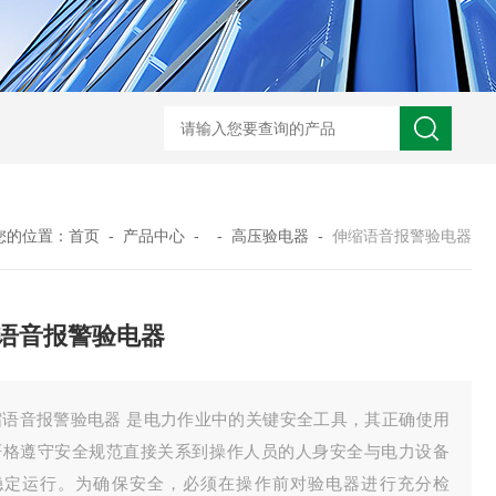
GM-5KV-20KV型可调高压兆欧表GM-5KV-20KV
nl3203型nl
您的位置：
首页
-
产品中心
- -
高压验电器
-
伸缩语音报警验电器
语音报警验电器
缩语音报警验电器 是电力作业中的关键安全工具，其正确使用
严格遵守安全规范直接关系到操作人员的人身安全与电力设备
稳定运行。为确保安全，必须在操作前对验电器进行充分检