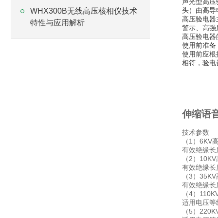
声光型高压
头）由高导
WHX300B无线高压核相仪技术
高压验电器
特性与应用解析
警示、高强
高压验电器
使用前准备
使用前应根
相符，验电
伸缩语
技术参数
（1）6KV
有效绝缘长度
（2）10K
有效绝缘长度
（3）35K
有效绝缘长度
（4）110
适用电压等级
（5）220